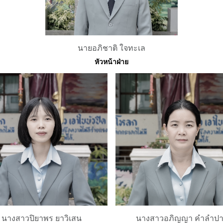
นายอภิชาติ ใจทะเล
หัวหน้าฝ่าย
นางสาวปิยาพร ยาวิเสน
นางสาวอภิญญา คำลำปา