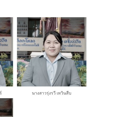
์
นางสาวรุ่งรวี เทวินสืบ