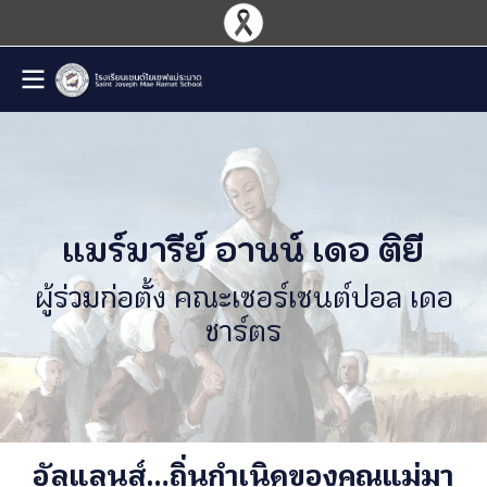
แมร์มารีย์ อานน์ เดอ ติยี
ผู้ร่วมก่อตั้ง คณะเซอร์เซนต์ปอล เดอ
ชาร์ตร
อัลแลนส์…ถิ่นกำเนิดของคุณแม่มา