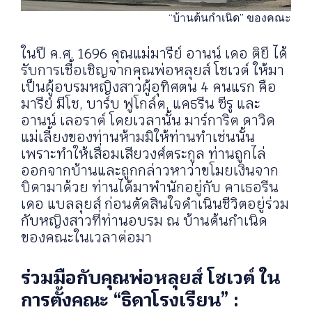
“บ้านต้นกำเนิด” ของคณะ
ในปี ค.ศ. 1696 คุณแม่มารีย์ อานน์ เดอ ติยี ได้
รับการเชื้อเชิญจากคุณพ่อหลุยส์ โชเวต์ ให้มา
เป็นผู้อบรมหญิงสาวผู้อุทิศตน 4 คนแรก คือ
มารีย์ มีโช, บาร์บ ฟูโกล์ต, แคธรีน ซีรู และ
อานน์ เลอราต์ โดยเวลานั้น มาร์การิต ดาวิด
แม่เลี้ยงของท่านห้ามมิให้ท่านทำเช่นนั้น
เพราะทำให้เสื่อมเสียวงศ์ตระกูล ท่านถูกไล่
ออกจากบ้านและถูกกล่าวหาว่าขโมยเงินจาก
บิดามาด้วย ท่านได้มาพำนักอยู่กับ คาเธอรีน
เดอ แบลลุยส์ ก่อนตัดสินใจดำเนินชีวิตอยู่ร่วม
กับหญิงสาวที่ท่านอบรม ณ บ้านต้นกำเนิด
ของคณะในเวลาต่อมา
ร่วมมือกับคุณพ่อหลุยส์ โชเวต์ ใน
การตั้งคณะ “ธิดาโรงเรียน” :