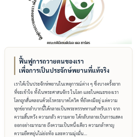
ฟื้นฟู​การ​ถวาย​ตน​ของเรา
เพื่อ​การ​เป็น​ประจักษ์พยาน​ที่​แท้จริง
เรา​ได้​เป็น​ประจักษ์พยาน​ใน​เหตุการณ์​ต่าง​ ๆ​ ซึ่ง​บาง​ครั้ง​ยาก​
ที่จะ​เข้าใจ​ ทั้ง​ใน​พระศาสนจักร​ ใน​โลก​ และ​ใน​คณะ​ของเรา​
โลก​ถูก​สั่นคลอน​ด้วย​โรค​ระบาด​โควิด​ ที่​ยังคง​มี​อยู่​ แต่​ความ​
ทุกข์​ยาก​ลำบาก​นี้​ได้​กลายเป็น​พระหรรษทาน​สำหรับ​เรา​ จาก​
ความ​สิ้น​หวัง​ ความ​กลัว​ ความ​ตาย​ ได้​กลับกลาย​เป็น​การ​แสดง​
ออก​อย่าง​มากมาย​ ถึง​ความ​เป็น​หนึ่ง​เดียว​ ความ​กล้าหาญ​
ความ​ยืดหยุ่น​ไม่​ย่อท้อ​ และ​ความ​มุ่งมั่น....