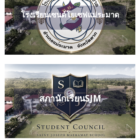
โ
ร
ง
เ
รี
ย
น
เ
ซ
น
ต์
โ
ย
เ
ซ
ฟ
แ
ม่
ร
ะ
ม
า
ด
ส
ภ
า
นั
ก
เ
รี
ย
น
S
J
M