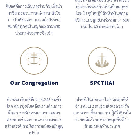
ซีนอด​คือ​การ​เดินทาง​ร่วม​กัน​ เพื่อ​นำ​
มั่น​ดำเนิน​พันธกิจ​เพื่อ​เพื่อน​มนุษย์​
มา​ซึ่ง​กระบวน​การ​แห่ง​การ​กลับ​ใจ​
โดย​ปัจจุบัน​ปฏิบัติ​หน้าที่​ใน​สถาน​
การ​รับ​ฟัง​ และ​การ​ร่วม​มือ​กัน​ของ​
บริการ​และ​ศูนย์​แพร่​ธรรม​กว่า​ 600​
สมาชิก​ทุกคน​ใน​หมู่​คณะ​ตาม​พระ​
แห่ง​ ใน​ 40​ ประเทศ​ทั่ว​โลก
ประสงค์​ของ​พระ​จิต​เจ้า
Our Congregation
SPCTHAI
ด้วย​สมาชิก​ภคินี​กว่า​ 4,246​ คน​ทั่ว​
สำหรับ​ใน​ประเทศไทย​ คณะภคินี​
โลก​ คณะ​มุ่ง​ขับเคลื่อน​งาน​ด้าน​การ​
จำนวน​ 212​ คน​ ร่วม​ส่ง​ต่อ​ความ​รัก​
ศึกษา​ การ​รักษา​พยาบาล​ เมตตา​
และ​ความ​เชื่อ​ผ่าน​การ​ปฏิบัติ​พันธกิจ​
สงเคราะห์​ และ​การ​แพร่​ธรรม​อย่าง​
ช่วยเหลือ​สังคม​ ครอบคลุม​พื้นที่​ 11​
สร้างสรรค์​ ตาม​จิตตารมณ์​ของ​นักบุญ​
สังฆมณฑล​ทั่ว​ประเทศ
เปาโล