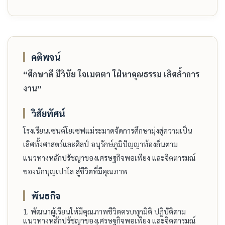
คติพจน์
“ศึกษา​ดี​ มี​วินัย​ ใจ​เมตตา​ ใฝ่หา​คุณธรรม​ เลิศล้ำ​การ
งาน”
วิสัยทัศน์
โรงเรียน​เซนต์โยเซฟ​แม่ระมาด​จัดการ​ศึกษา​มุ่ง​สู่​ความ​เป็น​
เลิศ​ทั้ง​ศาสตร์​และ​ศิลป์​ อนุรักษ์​ภูมิปัญญา​ท้องถิ่น​ตาม​
แนวทาง​หลัก​ปรัชญา​ของ​เศรษฐกิจ​พอเพียง​ และ​จิตตารมณ์​
ของ​นักบุญ​เปาโล​ สู่​ชีวิต​ที่​มี​คุณภาพ
พันธกิจ
1.​ พัฒนา​ผู้​เรียน​ให้​มี​คุณภาพ​ชีวิต​ครบ​ทุก​มิติ​ ปฏิบัติ​ตาม​
แนวทาง​หลัก​ปรัชญา​ของ​เศรษฐกิจ​พอเพียง​ และ​จิตตารมณ์​