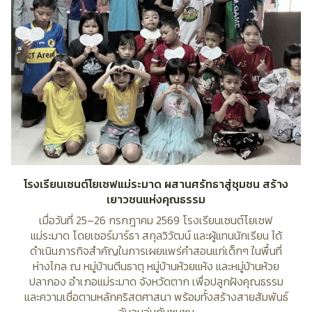
โรงเรียนเซนต์โยเซฟแม่ระมาด ผสานศรัทธาสู่ชุมชน สร้าง
เยาวชนแห่งคุณธรรม
เมื่อวันที่ 25–26 กรกฎาคม 2569 โรงเรียนเซนต์โยเซฟ
แม่ระมาด โดยเซอร์มาร์ธา สกุลวิวัฒน์ และผู้แทนนักเรียน ได้
ดำเนินภารกิจสำคัญในการเผยแพร่คำสอนแก่เด็กๆ ในพื้นที่
ห่างไกล ณ หมู่บ้านตีนธาตุ หมู่บ้านห้วยแห้ง และหมู่บ้านห้วย
ปลากอง อำเภอแม่ระมาด จังหวัดตาก เพื่อปลูกฝังคุณธรรม
และความเชื่อตามหลักคริสตศาสนา พร้อมทั้งสร้างสายสัมพันธ์