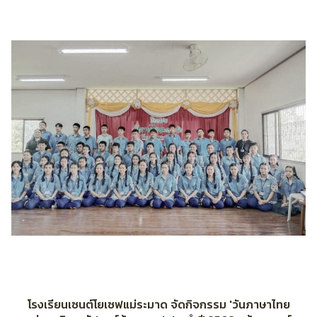
โรงเรียนเซนต์โยเซฟแม่ระมาด จัดกิจกรรม 'วันภาษาไทย