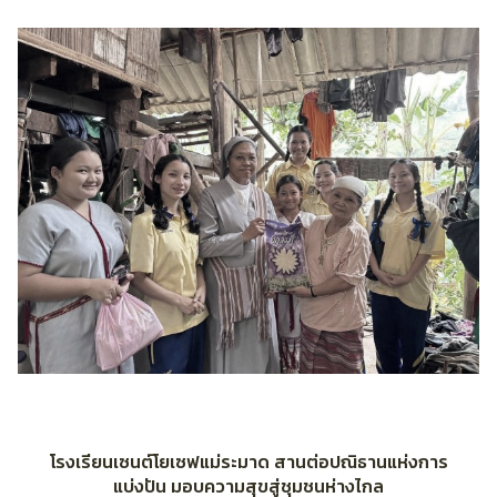
โรงเรียนเซนต์โยเซฟแม่ระมาด สานต่อปณิธานแห่งการ
แบ่งปัน มอบความสุขสู่ชุมชนห่างไกล