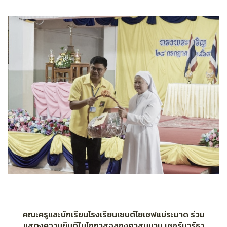
คณะครูและนักเรียนโรงเรียนเซนต์โยเซฟแม่ระมาด ร่วม
แสดงความยินดีในโอกาสฉลองศาสนนาม เซอร์มาร์ธา