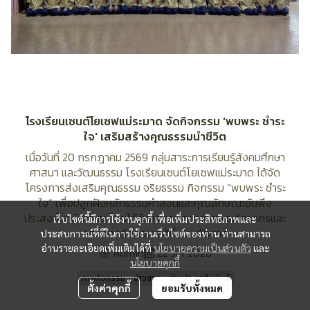
โรงเรียนเซนต์โยเซฟแม่ระมาด จัดกิจกรรม 'พบพระ ชำระ
ใจ' เสริมสร้างคุณธรรมนำชีวิต
เมื่อวันที่ 20 กรกฎาคม 2569 กลุ่มสาระการเรียนรู้สังคมศึกษา
ศาสนา และวัฒนธรรม โรงเรียนเซนต์โยเซฟแม่ระมาด ได้จัด
โครงการส่งเสริมคุณธรรม จริยธรรม กิจกรรม “พบพระ ชำระ
ใจ” เพื่อปลูกฝังหลักธรรมคำสอนและคุณลักษณะอันพึง
ประสงค์แก่นักเรียน โดยได้รับความเมตตาจากพระวิทยากรและ
เว็บไซต์นี้มีการใช้งานคุกกี้ เพื่อเพิ่มประสิทธิภาพและ
คณะจากวัดดอนเจดีย์ จังหวัดตาก
ประสบการณ์ที่ดีในการใช้งานเว็บไซต์ของท่าน ท่านสามารถ
อ่านรายละเอียดเพิ่มเติมได้ที่
นโยบายความเป็นส่วนตัว
และ
Admin
22 Jul 2026
นโยบายคุกกี้
ภาพกิจกรรม
ข่าวสาร
ข่าวประชาสัมพันธ์
ตั้งค่าคุกกี้
ยอมรับทั้งหมด