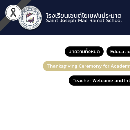
บทความทั้งหมด
Educati
Thanksgiving Ceremony for Academi
Teacher Welcome and Int