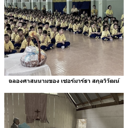
ฉลองศาสนนามของ เซอร์มาร์ธา สกุลวิวัฒน์