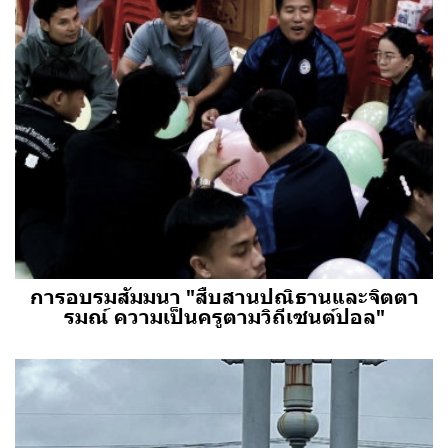
การอบรมสัมมนา "สืบสานปณิธานและจิตตา
รมณ์ ความเป็นครูตามวิถีเซนต์ปอล"