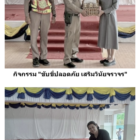
กิจกรรม "ขับขี่ปลอดภัย เสริมวินัยจราจร"