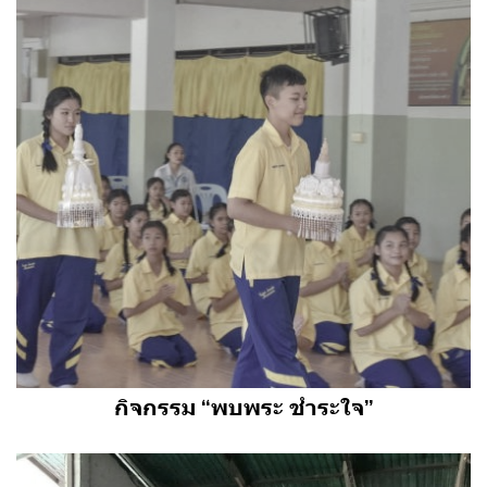
กิจกรรม “พบพระ ชำระใจ”