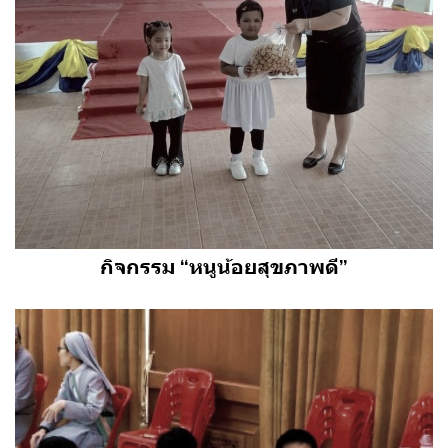
กิจกรรม “หนูน้อยสุขภาพดี”