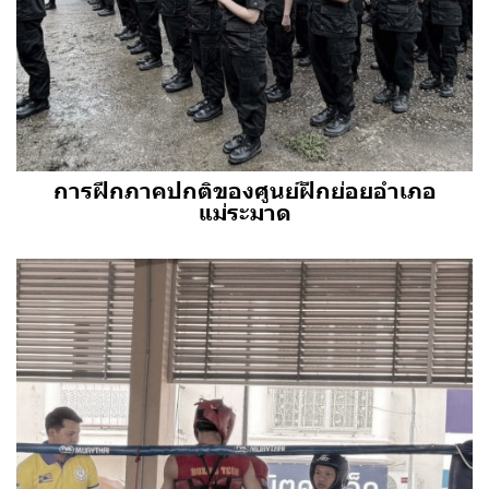
การฝึกภาคปกติของศูนย์ฝึกย่อยอำเภอ
แม่ระมาด